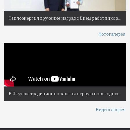
Теплоэнергия вручение наград с Днем работников ЖКХ
Фотогалерея
В Якутске традиционно зажгли первую новогоднюю ёлку России
Видеогалерея