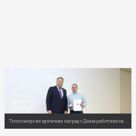
Теплоэнергия вручение наград с Днем работников ЖКХ