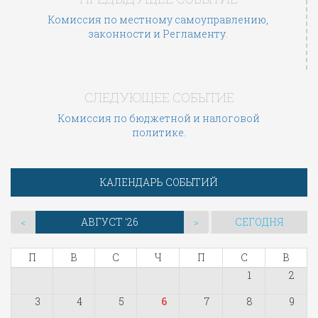
Комиссия по местному самоуправлению,
законности и Регламенту.
СЛЕДУЮЩЕЕ СОБЫТИЕ
Комиссия по бюджетной и налоговой
политике.
КАЛЕНДАРЬ СОБЫТИЙ
АВГУСТ '26
СЕГОДНЯ
<
>
П
В
С
Ч
П
С
В
1
2
3
4
5
6
7
8
9