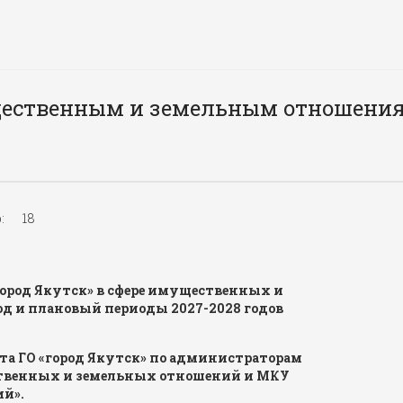
щественным и земельным отношени
:
18
«город Якутск» в сфере имущественных и
од и плановый периоды 2027-2028 годов
та ГО «город Якутск» по администраторам
твенных и земельных отношений и МКУ
ий».