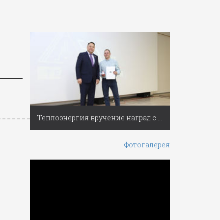
Теплоэнергия вручение наград с Днем работников ЖКХ
Фотогалерея