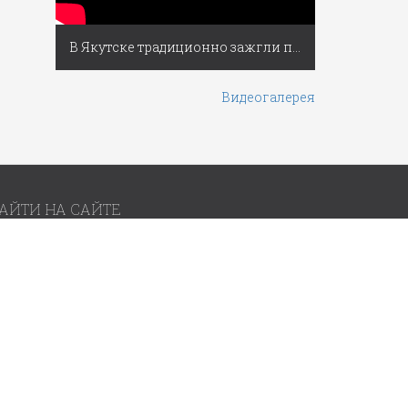
В Якутске традиционно зажгли первую новогоднюю ёлку России
Видеогалерея
АЙТИ НА САЙТЕ
братная связь
словия использования материалов
Разработано
BBTech