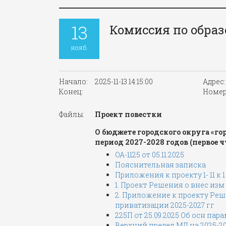
13
Комиссия по образ
нояб.
Начало:
2025-11-13 14:15:00
Адрес:
Конец:
Номер
Файлы:
Проект повестки
О бюджете городского округа «го
период 2027-2028 годов (первое 
ОА-1125 от 05.11.2025
Пояснительная записка
Приложения к проекту 1- 11 к 
1. Проект Решения о внес изм
2. Приложение к проекту Реш
приватизации 2025-2027 гг
225П от 25.09.2025 Об осн па
Верхний предел МД на 2025-2